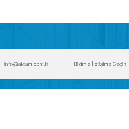
info@alcam.com.tr
Bizimle İletişime Geçin
Kurumsal
Padel Cam
Biz Kimiz?
Ofis Bölme Camları
IK Politikamız