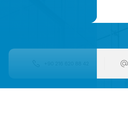
+90 216 620 88 42
Ürünler
Küpeşte Korkuluk Camları
Cephe Camlari
Kurşun Geçirmez Camlar
Çatı Işıklıkları