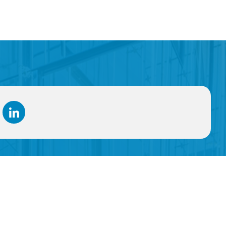
Çözümler
Kalite
Temperli Lamine Cam
Kalite Politikamız
Renkli Lamine Cam
Kalite Prensiplerimiz