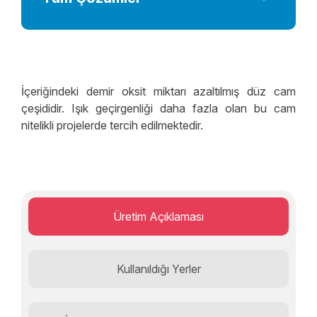
Performans
Dekorasyon Çözümleri
Mimari Yapısal Çözümler
İçeriğindeki demir oksit miktarı azaltılmış düz cam
Yalıtım Özellikli Cam
çeşididir. Işık geçirgenliği daha fazla olan bu cam
nitelikli projelerde tercih edilmektedir.
Güvenlik Özellikli Cam
Emniyet Özellikli Cam
Üretim Açıklaması
Kullanıldığı Yerler