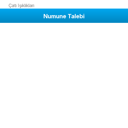
Çatı Işıklıkları
Numune Talebi
Ofis Bölme Camları
Cam Merdivenler
Pencere Camları
Cam Kapı
Kaydırmaz Zemin Camları
Kış Bahçesi Camları
Cam Kolonlar
Kurumsal
Biz Kimiz?