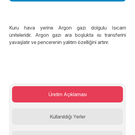
Dekorasyon Çözümleri
Mimari Yapısal Çözümler
Kuru hava yerine Argon gazı dolgulu Isıcam
Yalıtım Özellikli Cam
üniteleridir. Argon gazı ara boşlukta ısı transferini
yavaşlatır ve pencerenin yalıtım özelliğini artırır.
Güvenlik Özellikli Cam
Emniyet Özellikli Cam
Üretim Açıklaması
Kullanıldığı Yerler