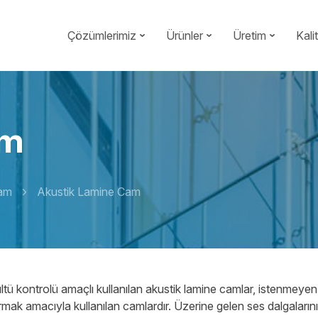
Çözümlerimiz
Ürünler
Üretim
Kali
am
am
Akustik Lamine Cam
ltü kontrolü amaçlı kullanılan akustik lamine camlar, istenmeyen v
ırmak amacıyla kullanılan camlardır. Üzerine gelen ses dalgaların