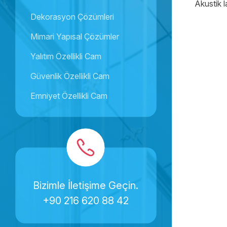
Akustik l
Dekorasyon Çözümleri
Mimari Yapısal Çözümler
Yalıtım Özellikli Cam
Güvenlik Özellikli Cam
Emniyet Özellikli Cam
Bizimle İletişime Geçin.
+90 216 620 88 42