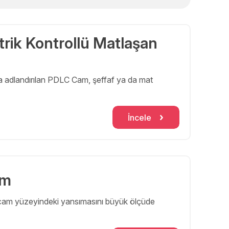
rik Kontrollü Matlaşan
da adlandırılan PDLC Cam, şeffaf ya da mat
İncele
am
ın cam yüzeyindeki yansımasını büyük ölçüde