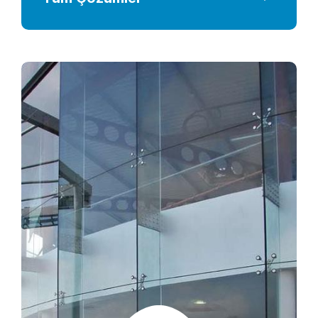
Performans
Dekorasyon Çözümleri
Mimari Yapısal Çözümler
Yalıtım Özellikli Cam
Güvenlik Özellikli Cam
Emniyet Özellikli Cam