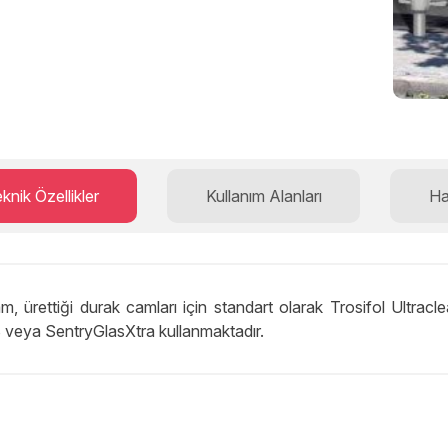
knik Özellikler
Kullanım Alanları
Ha
m, ürettiği durak camları için standart olarak Trosifol Ultraclea
veya SentryGlasXtra kullanmaktadır.