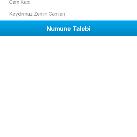
Cam Kapı
Kaydırmaz Zemin Camları
Kış Bahçesi Camları
Numune Talebi
Cam Kolonlar
Kurumsal
Biz Kimiz?
IK Politikamız
Fotoğraflar
Videolar
Çözümler