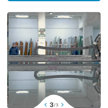
Laminasyon Üretim Hatları
Kenar İşleme Merkezleri / Hatları
Isıcam Hatları
Sandık Üretim Merkezleri / Hatları
CNC - Delik İşlem Merkezleri / Hatları
Baskı Merkezleri / Hatları
Isıl İşlem Merkezleri / Hatları
Üretim
3
/
3