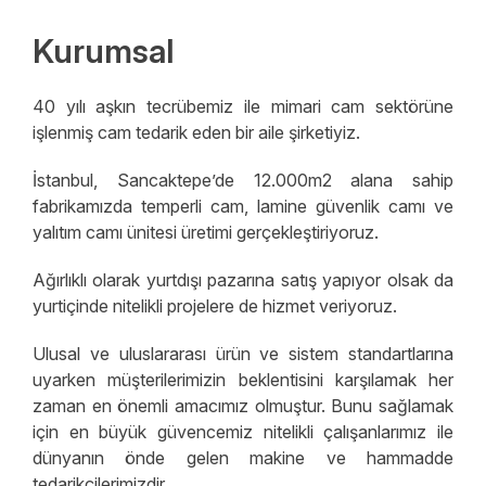
IK Politikamız
Kurumsal
Neden Alcam?
Vizyon ve Misyon
40 yılı aşkın tecrübemiz ile mimari cam sektörüne
işlenmiş cam tedarik eden bir aile şirketiyiz.
İnsan Kaynakları
Değerlerimiz
İstanbul, Sancaktepe’de 12.000m2 alana sahip
fabrikamızda temperli cam, lamine güvenlik camı ve
yalıtım camı ünitesi üretimi gerçekleştiriyoruz.
Ağırlıklı olarak yurtdışı pazarına satış yapıyor olsak da
yurtiçinde nitelikli projelere de hizmet veriyoruz.
Ulusal ve uluslararası ürün ve sistem standartlarına
uyarken müşterilerimizin beklentisini karşılamak her
zaman en önemli amacımız olmuştur. Bunu sağlamak
için en büyük güvencemiz nitelikli çalışanlarımız ile
dünyanın önde gelen makine ve hammadde
tedarikçilerimizdir.