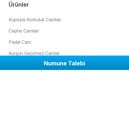
Ürünler
Küpeşte Korkuluk Camları
Cephe Camlari
Padel Cam
Kurşun Geçirmez Camlar
Numune Talebi
Çatı Işıklıkları
Ofis Bölme Camları
Cam Merdivenler
Pencere Camları
Cam Kapı
Kaydırmaz Zemin Camları