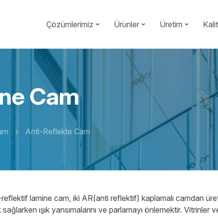
Çözümlerimiz
Ürünler
Üretim
Kali
ine Cam
am
Anti-Reflekte Cam
-reflektif lamine cam, iki AR(anti reflektif) kaplamalı camdan üre
 sağlarken ışık yansımalarını ve parlamayı önlemektir. Vitrinler