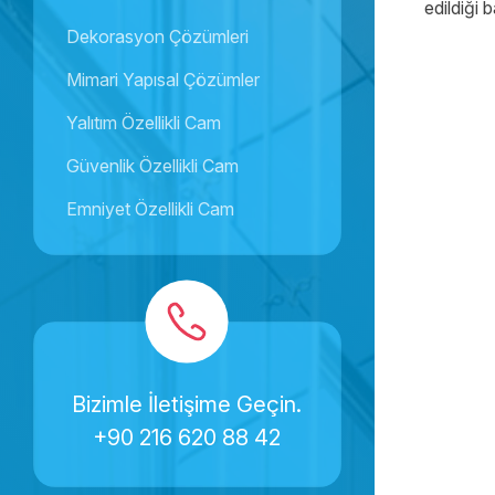
edildiği b
Dekorasyon Çözümleri
Mimari Yapısal Çözümler
Yalıtım Özellikli Cam
Güvenlik Özellikli Cam
Emniyet Özellikli Cam
Bizimle İletişime Geçin.
+90 216 620 88 42