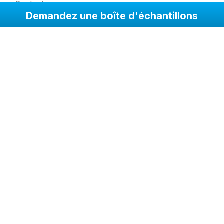
Contact
Demandez une boîte d'échantillons
Références
Galerie
Produits
Solutions
Qui Sommes-Nous
Qualité
© 2026
Alcam
| Copyright © All Rights Reserved